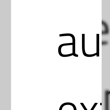
We
au
Dom
ex