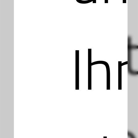
not
Ih