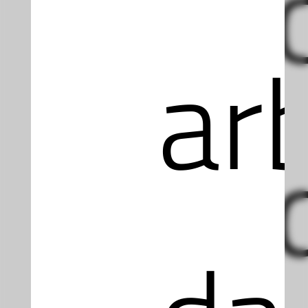
Coo
ar
un