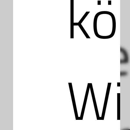
kö
Web
Wi