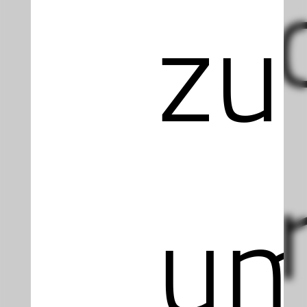
Inf
zu
Per
u