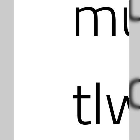
mü
Inf
tlw