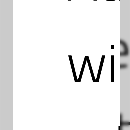
Wen
wi
aut