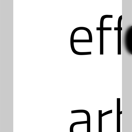
Co
eff
ar