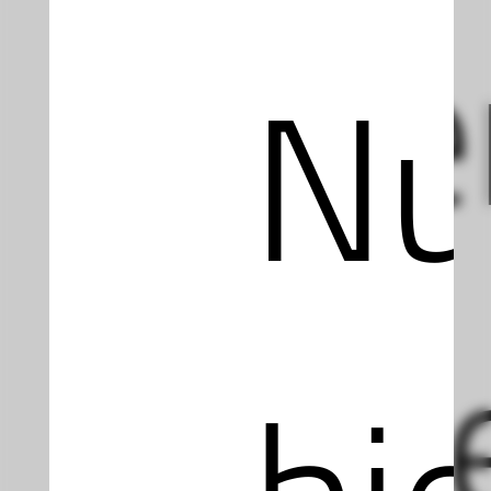
wer
Nu
Int