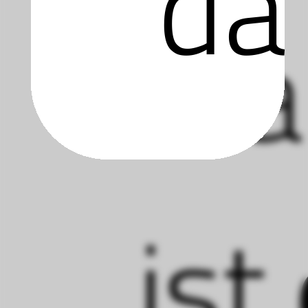
da
sta
gr
ist