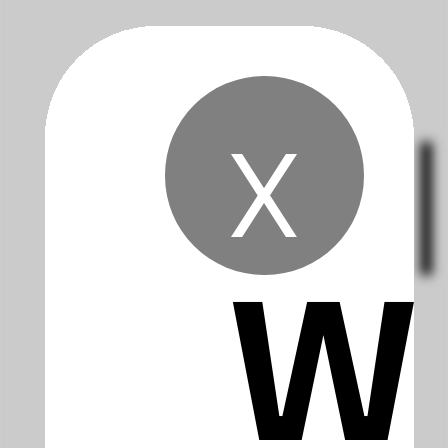
x
Ba
Wi