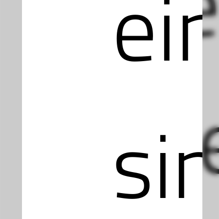
Web
ei
Int
si