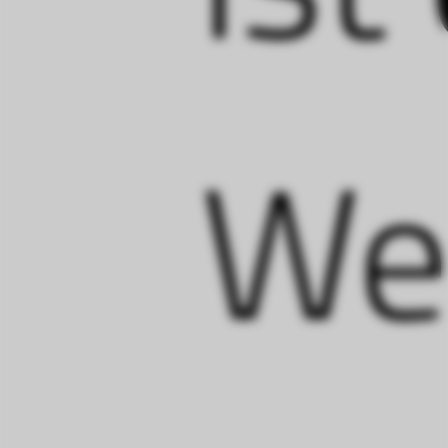
so
Web
da