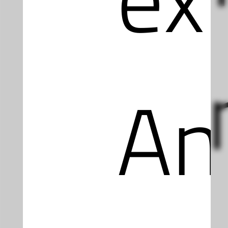
Ähn
An