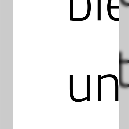
bi
opt
un