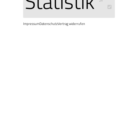
Statistik
2×
Impressum
Datenschutz
Vertrag widerrufen
Sie möch
versche
überrasc