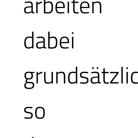
Ihrem lizenzi
arbeiten
mit einer Erf
dabei
Ballonfahrte
grundsätzli
beförderten 
so