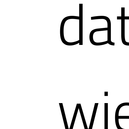
da
wi