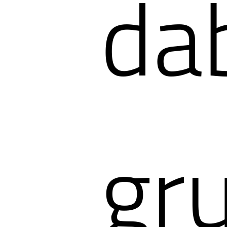
da
gr