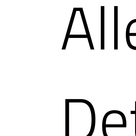
All
Det