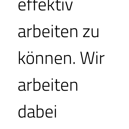
effektiv
ein, um den Gu
arbeiten zu
beanspruchen.
Ihre eMail-Adr
können. Wir
Account auf uns
arbeiten
Mit diesem kön
dabei
Erlebnis verwa