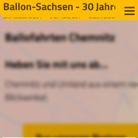
Ballon-Sachsen - 30 Jahre E
EINSTEIGEN – ABHEBEN – GENIESSEN
Ballofahrten Chemnitz
Heben Sie mit uns ab...
Chemnitz und Umland aus einem n
Blickwinkel.
Zur unseren Preisen