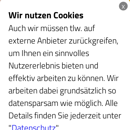
x
Wir nutzen Cookies
Auch wir müssen tlw. auf
Ballonfahren in und um Chem
externe Anbieter zurückgreifen,
um Ihnen ein sinnvolles
Nutzererlebnis bieten und
Bitte
effektiv arbeiten zu können. Wir
erlauben Sie die Cookies
,
arbeiten dabei grundsätzlich so
um diesen "externer
datensparsam wie möglich. Alle
Anbieter"-Inhalt
Details finden Sie jederzeit unter
anzuzeigen
"
Datenschutz
"