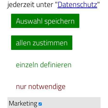
jederzeit unter "
Datenschutz
"
Bischofswerda - Radeberg
Auswahl speichern
Bitte
allen zustimmen
erlauben Sie die Cookies
,
um diesen "externer
einzeln definieren
Anbieter"-Inhalt
anzuzeigen
nur notwendige
Marketing