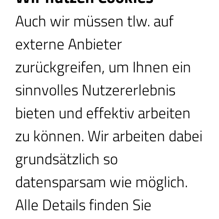
Entdecken Sie die Radeberger Br
Auch wir müssen tlw. auf
von oben oder schweben sie still
externe Anbieter
den Butterberg.
zurückgreifen, um Ihnen ein
sinnvolles Nutzererlebnis
bieten und effektiv arbeiten
Zur unseren Preisen
zu können. Wir arbeiten dabei
grundsätzlich so
datensparsam wie möglich.
Ballonfahren Kamenz -
Alle Details finden Sie