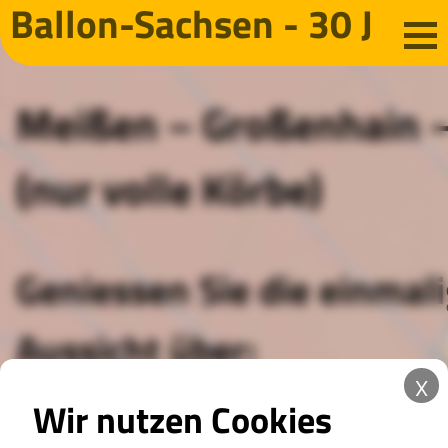
Ballon-Sachsen - 30 Jah
EINSTEIGEN – ABHEBEN – GENIESSE
Meißen – Großenhain –
(nur volle Körbe)
Geniessen Sie die einmal
Aussicht über:
x
Wir nutzen Cookies
Elbtal