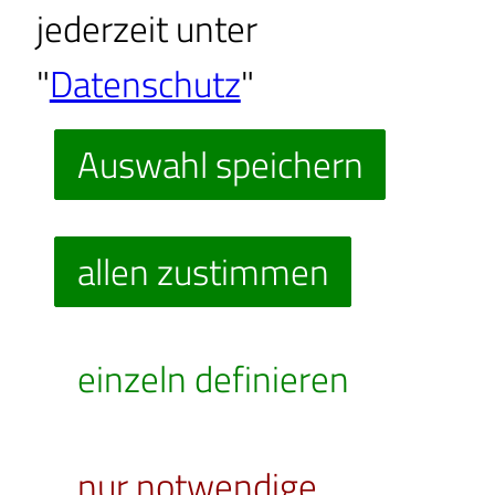
jederzeit unter
"
Datenschutz
"
Ballonfahren in der Regi
Auswahl speichern
Meißen Riesa Großenhai
allen zustimmen
Bitte
einzeln definieren
erlauben Sie die Cooki
um diesen "externer
nur notwendige