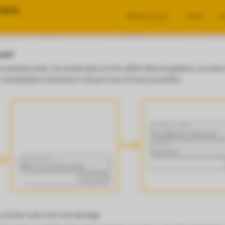
-2024
Willkommen
Tarife
P
 nun?
 zu beanspruchen. Sie werden dann um Ihre eMail-Adresse gebeten, um einen A
n, Kontaktdaten hinterlassen und auch neue Termine auswählen.
Nutzername / eMail
Passwort
Gutschein-Code
Code prüfen
wird der Code nicht mehr benötigt.