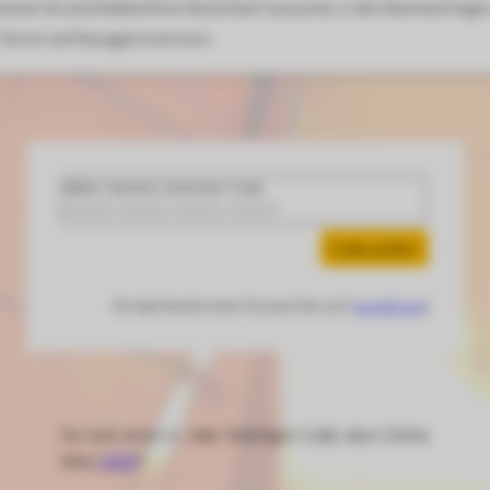
nnen Sie anschließend Ihren Wunschtarif aussuchen, in den Warenkorb legen
um Termin und Passagiere kümmern.
Ballon-Sachsen-Gutschein-Code
Code prüfen
Du hast bereits einen Account bei uns?
Log dich ein
!
Du hast einen 4- oder 5stelligen Code, dann klicke
bitte
HIER
?