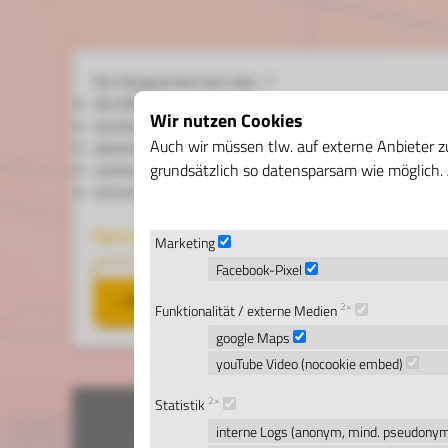
Der Fahrgutschein kam über ..?
den ADAC
Wir nutzen Cookies
lausitzerseenland.de
Auch wir müssen tlw. auf externe Anbieter zu
oberlausitz.com
grundsätzlich so datensparsam wie möglich. Al
sachsen-tourismus.de oder
ostsachsen.de
Dann wandle deinen Gutschein hier in ein Ballon-Sachsen-
Marketing
Facebook-Pixel
»
Ticket beantragen
2×
Funktionalität / externe Medien
google Maps
youTube Video (nocookie embed)
2×
Statistik
Ein himmlisches Er
interne Logs (anonym, mind. pseudony