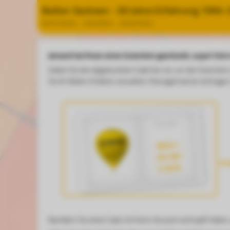
Ballon-Sachsen - 30 Jahre Erfahrung 1994
EINSTEIGEN – ABHEBEN – GENIESSEN
Jemand hat Ihnen einen Gutschein geschenkt, super! Und
Geben Sie den abgedruckten Code hier ein, um den Gutschein
Sie Ihr Ballon-Erlebnis verwalten: Passagiernamen eintrage
für dich
ABCD-1
234-DEF
G-5678
Nachdem Sie einen Code mit Ihrem Account verknüpft haben, 