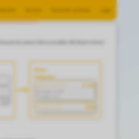
räsente
Termine
Gutschein einlösen
Login
ccount auf unserer Seite zu erstellen. Mit diesem können
Meine
Erlebnisse
21.08.
CBA-321-FED-654
Passagier Yvonne
Passagier Paul
Login
100€
IHG-987-LKJ-011