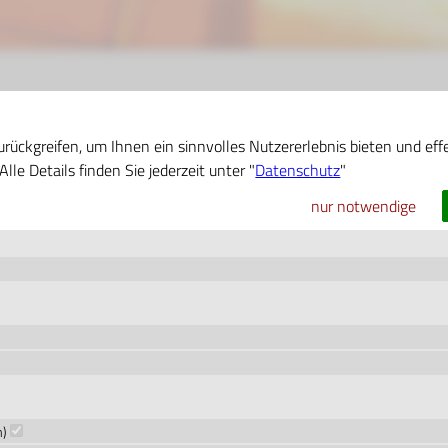
rückgreifen, um Ihnen ein sinnvolles Nutzererlebnis bieten und effe
le Details finden Sie jederzeit unter "
Datenschutz
"
nur notwendige
Ticket:
lebnis
Passagier-Login
m)