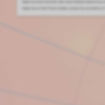
Haben Sie einen Gutschein über einen Geldwert bekommen, kö
Haben Sie ein Tarif-Ticket erhalten, können Sie sich direkt 